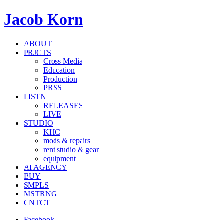
Jacob Korn
ABOUT
PRJCTS
Cross Media
Education
Production
PRSS
LISTN
RELEASES
LIVE
STUDIO
KHC
mods & repairs
rent studio & gear
equipment
AI AGENCY
BUY
SMPLS
MSTRNG
CNTCT
Facebook