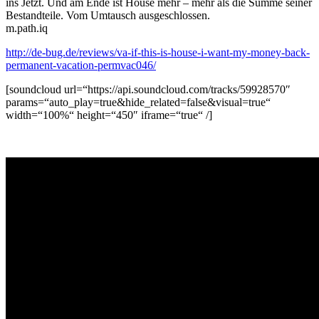
ins Jetzt. Und am Ende ist House mehr – mehr als die Summe seiner
Bestandteile. Vom Umtausch ausgeschlossen.
m.path.iq
http://de-bug.de/reviews/va-if-this-is-house-i-want-my-money-back-
permanent-vacation-permvac046/
[soundcloud url=“https://api.soundcloud.com/tracks/59928570″
params=“auto_play=true&hide_related=false&visual=true“
width=“100%“ height=“450″ iframe=“true“ /]