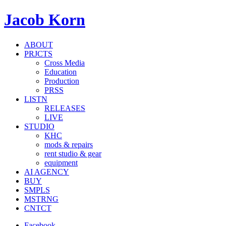
Jacob Korn
ABOUT
PRJCTS
Cross Media
Education
Production
PRSS
LISTN
RELEASES
LIVE
STUDIO
KHC
mods & repairs
rent studio & gear
equipment
AI AGENCY
BUY
SMPLS
MSTRNG
CNTCT
Facebook