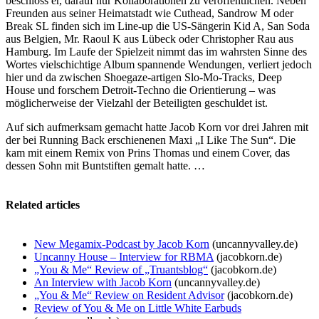
beschloss er, darauf nur Kollaborationen zu veröffentlichen. Neben
Freunden aus seiner Heimatstadt wie Cuthead, Sandrow M oder
Break SL finden sich im Line-up die US-Sängerin Kid A, San Soda
aus Belgien, Mr. Raoul K aus Lübeck oder Christopher Rau aus
Hamburg. Im Laufe der Spielzeit nimmt das im wahrsten Sinne des
Wortes vielschichtige Album spannende Wendungen, verliert jedoch
hier und da zwischen Shoegaze-artigen Slo-Mo-Tracks, Deep
House und forschem Detroit-Techno die Orientierung – was
möglicherweise der Vielzahl der Beteiligten geschuldet ist.
Auf sich aufmerksam gemacht hatte Jacob Korn vor drei Jahren mit
der bei Running Back erschienenen Maxi „I Like The Sun“. Die
kam mit einem Remix von Prins Thomas und einem Cover, das
dessen Sohn mit Buntstiften gemalt hatte. …
Related articles
New Megamix-Podcast by Jacob Korn
(uncannyvalley.de)
Uncanny House – Interview for RBMA
(jacobkorn.de)
„You & Me“ Review of „Truantsblog“
(jacobkorn.de)
An Interview with Jacob Korn
(uncannyvalley.de)
„You & Me“ Review on Resident Advisor
(jacobkorn.de)
Review of You & Me on Little White Earbuds