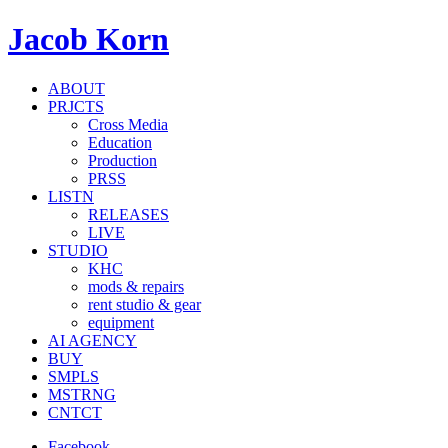
Jacob Korn
ABOUT
PRJCTS
Cross Media
Education
Production
PRSS
LISTN
RELEASES
LIVE
STUDIO
KHC
mods & repairs
rent studio & gear
equipment
AI AGENCY
BUY
SMPLS
MSTRNG
CNTCT
Facebook