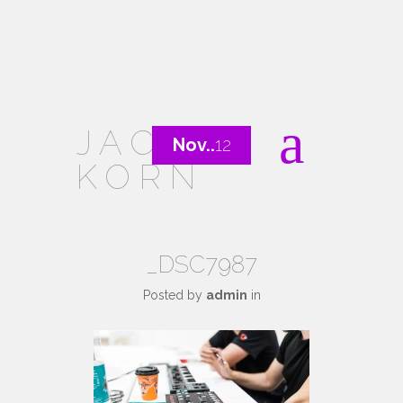
JACOB
Nov..
12
KORN
_DSC7987
Posted by
admin
in