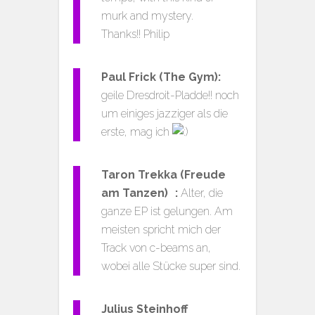
murk and mystery.
Thanks!! Philip
Paul Frick (The Gym):
geile Dresdroit-Pladde!! noch
um einiges jazziger als die
erste, mag ich
Taron Trekka (Freude
am Tanzen) :
Alter, die
ganze EP ist gelungen. Am
meisten spricht mich der
Track von c-beams an,
wobei alle Stücke super sind.
Julius Steinhoff