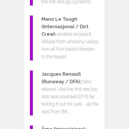
the first one; go Dynamo!
Mano Le Tough
(Internasjonal / Dirt
Crew):
another excellent
release from uncanny valley!
love all four tracks! dresden
in the house!
Jacques Renault
(Runaway / DFA):
Nice
release! I like the first one too,
nice well rounded EP I’ll be
testing it out for sure… all the
best from BK..