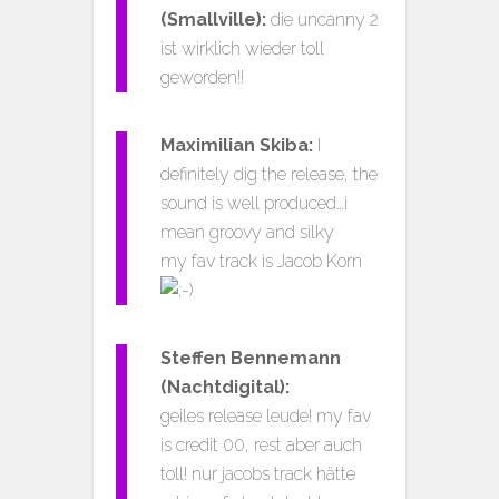
(Smallville):
die uncanny 2
ist wirklich wieder toll
geworden!!
Maximilian Skiba:
I
definitely dig the release, the
sound is well produced…i
mean groovy and silky
my fav track is Jacob Korn
Steffen Bennemann
(Nachtdigital):
geiles release leude! my fav
is credit 00, rest aber auch
toll! nur jacobs track hätte