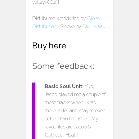
valley-002″]
Distributed worldwide by
Clone
Distribution
, Sleeve by
Paul Waak
Buy here
Some feedback:
Basic Soul Unit:
Yup,
Jacob played me a couple of
these tracks when I was
there. Killer and maybe even
better than the 1st ep. My
favourites are Jacob &
Cuthead. Heat!!!