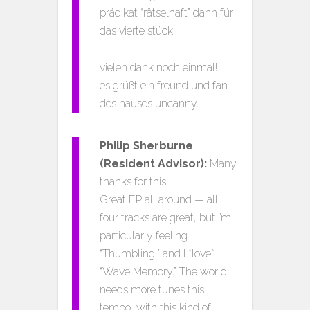
prädikat “rätselhaft” dann für
das vierte stück.
vielen dank noch einmal!
es grüßt ein freund und fan
des hauses uncanny.
Philip Sherburne
(Resident Advisor):
Many
thanks for this.
Great EP all around — all
four tracks are great, but I’m
particularly feeling
“Thumbling,” and I *love*
“Wave Memory.” The world
needs more tunes this
tempo, with this kind of