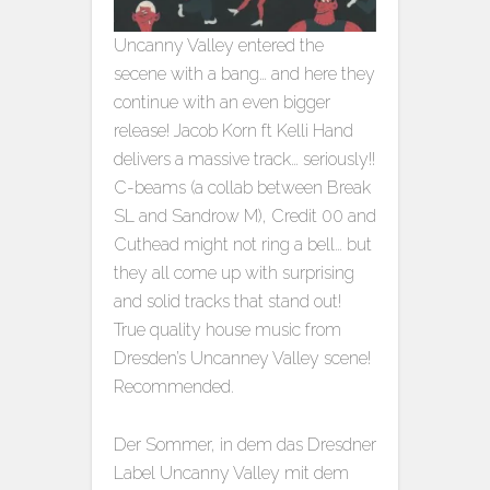
Uncanny Valley entered the
secene with a bang… and here they
continue with an even bigger
release! Jacob Korn ft Kelli Hand
delivers a massive track… seriously!!
C-beams (a collab between Break
SL and Sandrow M), Credit 00 and
Cuthead might not ring a bell… but
they all come up with surprising
and solid tracks that stand out!
True quality house music from
Dresden’s Uncanney Valley scene!
Recommended.
Der Sommer, in dem das Dresdner
Label Uncanny Valley mit dem