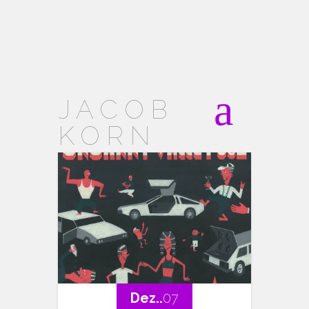
JACOB
KORN
Dez..
07