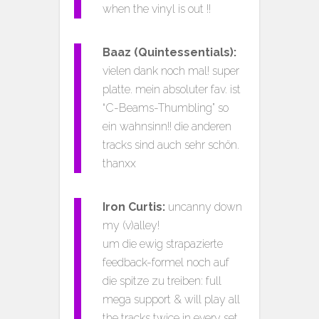
when the vinyl is out !!
Baaz (Quintessentials):
vielen dank noch mal! super
platte. mein absoluter fav. ist
“C-Beams-Thumbling” so
ein wahnsinn!! die anderen
tracks sind auch sehr schön.
thanxx
Iron Curtis:
uncanny down
my (v)alley!
um die ewig strapazierte
feedback-formel noch auf
die spitze zu treiben: full
mega support & will play all
the tracks twice in every set….