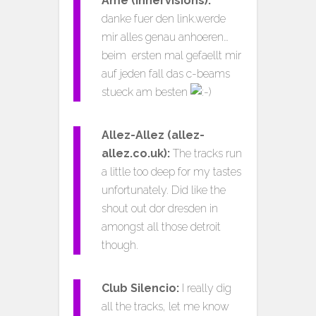
Âme (Innervisions):
danke fuer den link.werde
mir alles genau anhoeren…
beim ersten mal gefaellt mir
auf jeden fall das c-beams
stueck am besten
Allez-Allez (allez-
allez.co.uk):
The tracks run
a little too deep for my tastes
unfortunately. Did like the
shout out dor dresden in
amongst all those detroit
though.
Club Silencio:
I really dig
all the tracks, let me know