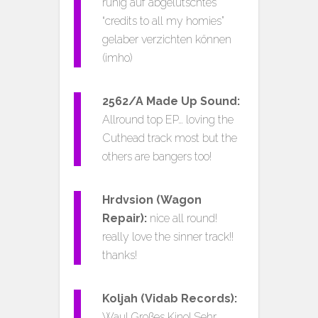
ruhig auf abgelutschtes
“credits to all my homies”
gelaber verzichten können
(imho)
2562/A Made Up Sound:
Allround top EP… loving the
Cuthead track most but the
others are bangers too!
Hrdvsion (Wagon
Repair):
nice all round!
really love the sinner track!!
thanks!
Koljah (Vidab Records):
Wau! Großes Kino! Sehr