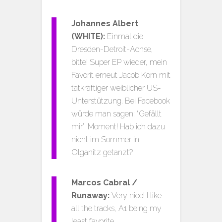
Johannes Albert
(WHITE):
Einmal die
Dresden-Detroit-Achse,
bitte! Super EP wieder, mein
Favorit erneut Jacob Korn mit
tatkräftiger weiblicher US-
Unterstützung. Bei Facebook
würde man sagen: “Gefällt
mir”. Moment! Hab ich dazu
nicht im Sommer in
Olganitz getanzt?
Marcos Cabral /
Runaway:
Very nice! I like
all the tracks, A1 being my
least favorite.