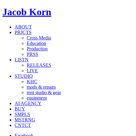
Jacob Korn
ABOUT
PRJCTS
Cross Media
Education
Production
PRSS
LISTN
RELEASES
LIVE
STUDIO
KHC
mods & repairs
rent studio & gear
equipment
AI AGENCY
BUY
SMPLS
MSTRNG
CNTCT
Facebook