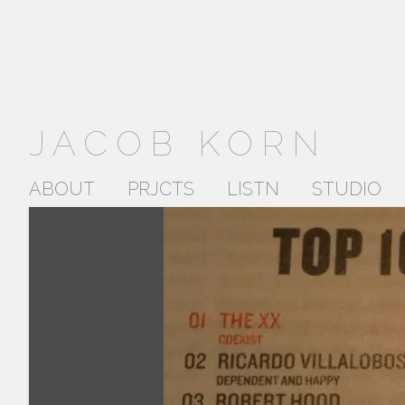
JACOB KORN
ABOUT
PRJCTS
LISTN
STUDIO