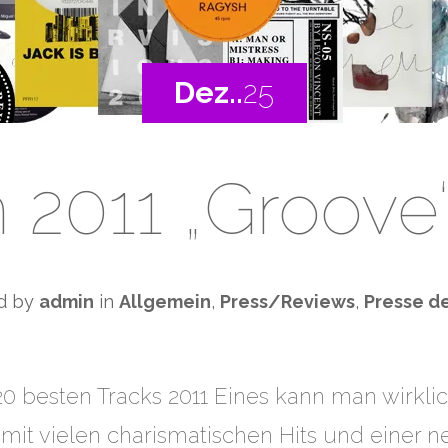
Dez..
25
n 2011 „Groove
d by
admin
in
Allgemein
,
Press/Reviews
,
Presse d
besten Tracks 2011 Eines kann man wirklic
r mit vielen charismatischen Hits und einer 