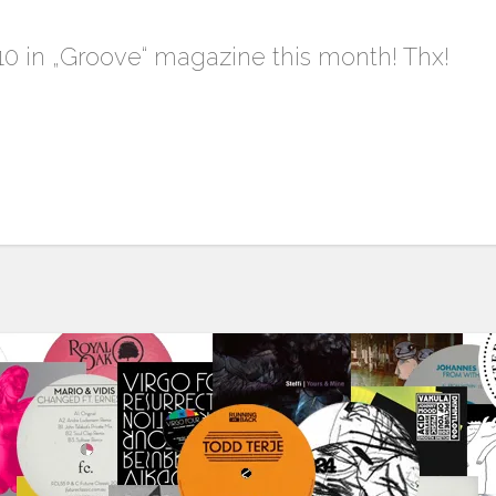
0 in „Groove“ magazine this month! Thx!