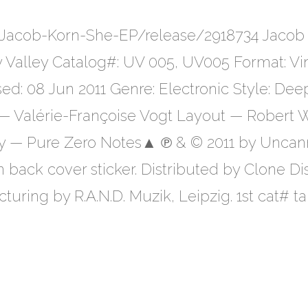
Jacob-Korn-She-EP/release/2918734 Jacob 
Valley Catalog#: UV 005, UV005 Format: Viny
d: 08 Jun 2011 Genre: Electronic Style: De
 — Valérie-Françoise Vogt Layout — Robert 
— Pure Zero Notes▲ ℗ & © 2011 by Uncanny
 back cover sticker. Distributed by Clone Dis
uring by R.A.N.D. Muzik, Leipzig. 1st cat# t