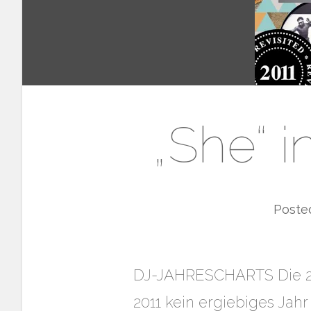
„She“ i
Poste
DJ-JAHRESCHARTS Die 20 
2011 kein ergiebiges Jah