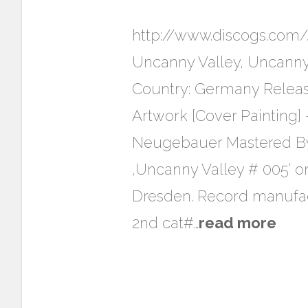
http://www.discogs.com/
Uncanny Valley, Uncanny 
Country: Germany Release
Artwork [Cover Painting]
Neugebauer Mastered By 
‚Uncanny Valley # 005‘ on
Dresden. Record manufact
2nd cat#…
read more