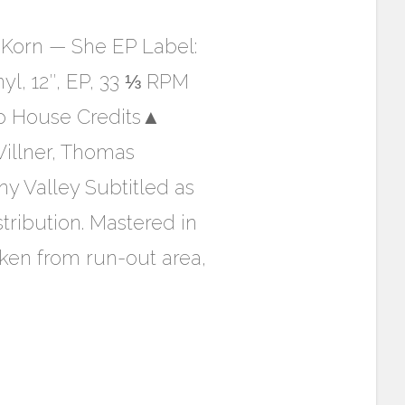
Korn — She EP Label:
l, 12″, EP, 33 ⅓ RPM
ep House Credits▲
Willner, Thomas
 Valley Subtitled as
tribution. Mastered in
aken from run-out area,