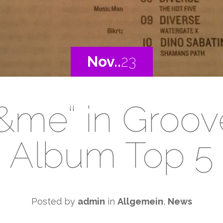
Nov..
23
&me“ in Groov
Album Top 5
Posted by
admin
in
Allgemein
,
News