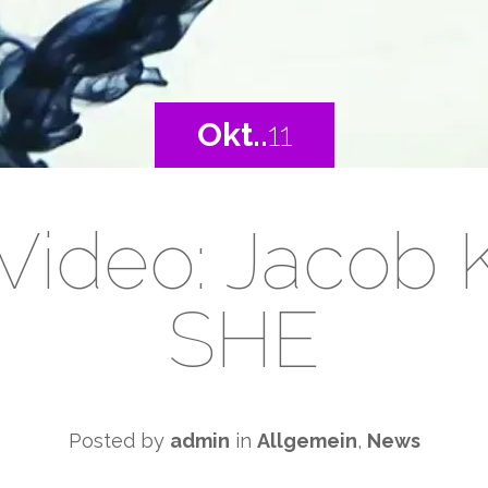
Okt..
11
ideo: Jacob 
SHE
Posted by
admin
in
Allgemein
,
News